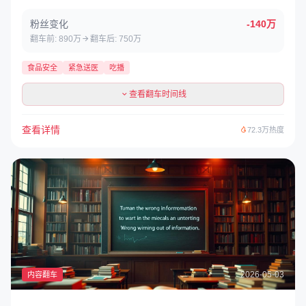
最终脱离危险，但食品安全问题引发网友热议。
粉丝变化
-140万
翻车前: 890万
翻车后: 750万
食品安全
紧急送医
吃播
查看翻车时间线
查看详情
72.3万热度
2026-05-03
内容翻车