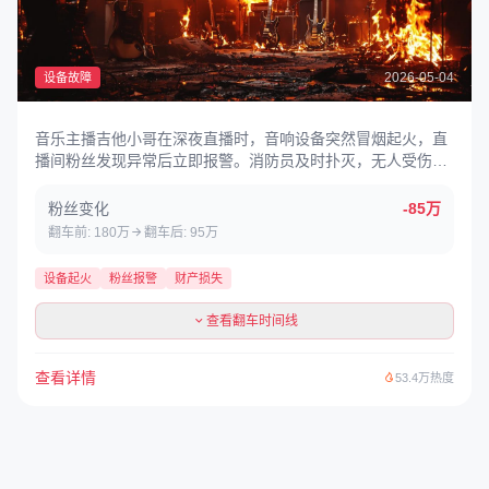
2026-05-04
设备故障
音乐主播吉他小哥在深夜直播时，音响设备突然冒烟起火，直
播间粉丝发现异常后立即报警。消防员及时扑灭，无人受伤，
但直播间设备全部报废。
粉丝变化
-85万
翻车前: 180万
翻车后: 95万
设备起火
粉丝报警
财产损失
查看翻车时间线
查看详情
53.4万热度