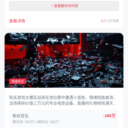
查看翻车时间线
查看详情
87.6万热度
2026-05-09
情绪失控
知名游戏主播狂战哥在排位赛中遭遇十连败，情绪彻底崩溃，
当场摔碎价值三万元的专业电竞设备，直播间礼物特效满天
飞，场面失控。事后发布道歉视频但粉丝不买账。
粉丝变化
-180万
翻车前: 560万
翻车后: 380万