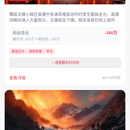
舞蹈主播小蝶在直播中表演高难度动作时发生服装走光，直播
间瞬间涌入大量观众，主播紧急下播。相关录屏在网上疯传，
主播随后发布道歉声明，但争议仍在发酵。
粉丝变化
-160万
翻车前: 450万
翻车后: 290万
服装走光
录屏传播
争议
查看翻车时间线
查看详情
67.8万热度