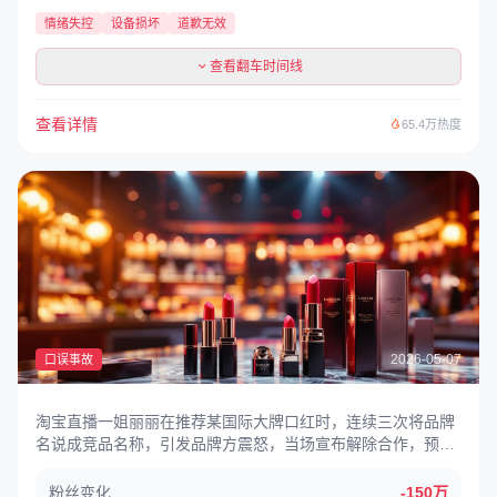
情绪失控
设备损坏
道歉无效
查看翻车时间线
查看详情
65.4万热度
2026-05-07
口误事故
淘宝直播一姐丽丽在推荐某国际大牌口红时，连续三次将品牌
名说成竞品名称，引发品牌方震怒，当场宣布解除合作，预估
损失超千万元。
粉丝变化
-150万