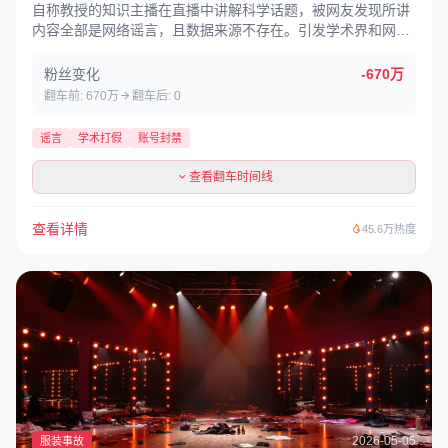
自称教授的知识主播在直播中讲解科学话题，被网友发现所讲
内容全部是网络谣言，且数据来源不存在。引发学术界和网友
联合打假，账号被平台永久封禁。
粉丝变化
-670万
翻车前: 670万
翻车后: 0
谣言
学术打假
账号封禁
查看翻车时间线
查看详情
45.6万热度
2026-05-05
服装事故