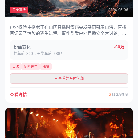
2026-05-06
安全事故
户外探险主播老王在山区直播时遭遇突发暴雨引发山洪，直播
间记录了惊险的逃生过程。事件引发户外直播安全大讨论，意
外因表现勇敢反而涨粉60万。
粉丝变化
-60万
翻车前: 320万
翻车后: 380万
山洪
惊险逃生
涨粉
查看翻车时间线
查看详情
81.2万热度