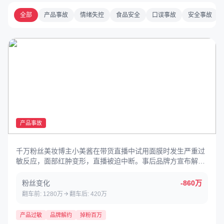
全部
产品事故
情绪失控
食品安全
口误事故
安全事故
2026-05-10
产品事故
千万粉丝美妆博主小美酱在带货直播中试用面膜时发生严重过
敏反应，面部红肿变形，直播被迫中断。事后品牌方宣布解
约，其粉丝数从1280万暴跌至420万，掉粉超860万。
粉丝变化
-860万
翻车前: 1280万
翻车后: 420万
产品过敏
品牌解约
掉粉百万