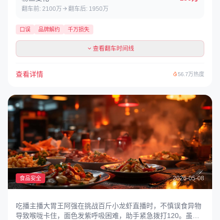
翻车前: 2100万
翻车后: 1950万
口误
品牌解约
千万损失
查看翻车时间线
查看详情
56.7万热度
2026-05-08
食品安全
吃播主播大胃王阿强在挑战百斤小龙虾直播时，不慎误食异物
导致喉咙卡住，面色发紫呼吸困难，助手紧急拨打120。虽然