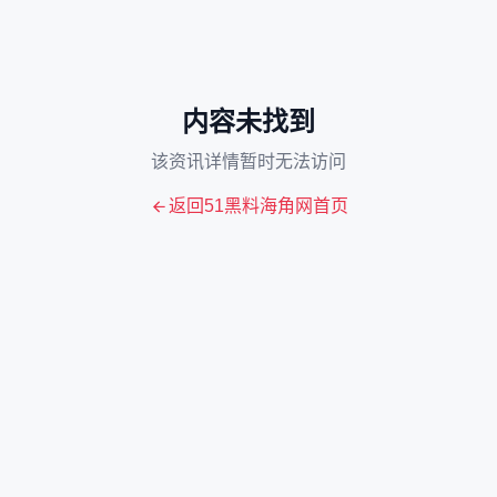
内容未找到
该资讯详情暂时无法访问
返回51黑料海角网首页